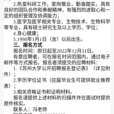
2.
热爱科研工作，爱岗敬业，勤奋踏实，具有
良好的团队合作和奉献精神，有强烈的进取心和一
定的组织管理及协调能力；
3.
医学及医学相关专业、生物技术、生物科学
等专业，具有硕士研究生及以上学历、学位；
4.
身心健康；
5.1990
年
1
月
1
日（含）以后出生。
三、报名方式
报名时间：即日起至
2022
年
12
月
31
日。
有意应聘者，可在报名时间范围内，通过电子
邮件等方式报名。报名者须提交的应聘材料：
1.
《苏州大学公开招聘报名登记表》（详见附
件）；
2.
学历学位证书（应届毕业生可提供就业推荐
表）；
3.
相关资格证书和证明材料。
报名请提供上述材料的扫描件并在面试时提供
原件核实。
联系人：冯老师