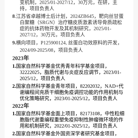
变机制，
2025/01-2027/12
，
30
万元，在研，主
持，
项目负责人
8
.
江苏省卓越博士后计划，
2024ZB645
，靶向丝甘蛋
白聚糖（
SRGN
）治疗糖皮质激素诱导骨质疏松
症的抗体药物开发及其机制研究，
2025/01
-
2027/12
，
30
万元，项目负责人
9.
横向项目，
P125900124,
丝蛋白功效原料的开发，
2024/09-2025/08
，
项目负责人
2
023
年
1.
国家自然科学基金优秀青年科学基金项目，
32222025
，脂质代谢与炎症反应调节，
2023/01-
2025/12
，项目负责人
2.
国家自然科学基金青年项目，
82202032
，
NAD+
代
谢编程间充质干细胞免疫调控功能的作用机制与
优化策略研究，
2023/01-2025/12
，项目负责人
2
022
年
1
.
国家自然科学基金面上项目，
82173108
，中性粒细
胞脂代谢重编程重塑免疫抑制性肿瘤微环境的作
用和机制研究，
2022/01-2025/12
，项目负责人
2
.
国家自然科学基金外国资深学者研究基金项目，