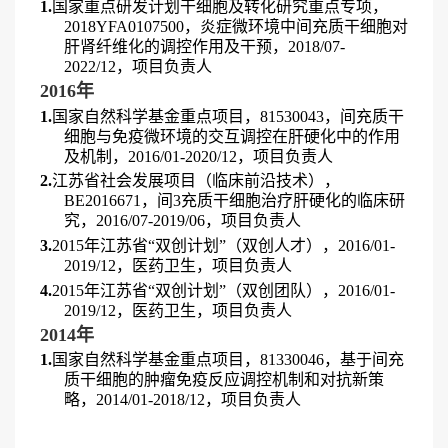
1.
国家重点研发计划干细胞及转化研究重点专项，
2018YFA0107500
，炎症微环境中间充质干细胞对
肝肾纤维化的调控作用及干预，
2018/07-
2022/12
，项目负责人
2
016
年
1.
国家自然科学基金重点项目，
81530043
，间充质干
细胞与免疫微环境的交互调控在肝硬化中的作用
及机制，
2016/01-2020/12
，项目负责人
2
.
江苏省社会发展项目（临床前沿技术），
BE2016671
，间
3
充质干细胞治疗肝硬化的临床研
究，
2016/07-2019/06
，项目负责人
3
.
2015
年江苏省“双创计划”（双创人才），
2016/01-
2019/12
，医药卫生，项目负责人
4
.
2015
年江苏省“双创计划”（双创团队），
2016/01-
2019/12
，医药卫生，项目负责人
2
014
年
1
.
国家自然科学基金重点项目，
81330046
，基于间充
质干细胞的肿瘤免疫反应调控机制和对抗新策
略，
2014/01-2018/12
，项目负责人