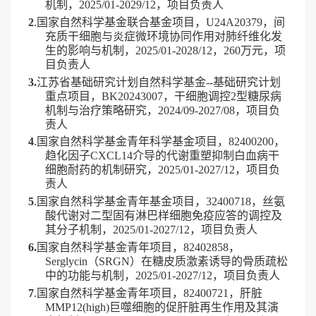
机制，
2025/01-2029/12
，
项目负责人
2
.
国家自然科学基金联合基金项目，
U24A20379
，间
充质干细胞与炎症微环境协同作用对肺纤维化发
生的影响与机制，
2025/01-2028/12
，
260
万元，
项
目负责人
3.
江苏省基础研究计划自然科学基金
--
基础研究计划
重点项目，
BK20243007
，干细胞调控
2
型糖尿病
机制与治疗策略研究，
2024/09-2027/08
，
项目负
责人
4
.
国家自然科学基金青年科学基金项目，
82400200
，
趋化因子
CXCL14
介导的代谢重塑抑制白血病干
细胞耐药的机制研究，
2025/01-2027/12
，
项目负
责人
5
.
国家自然科学基金青年基金项目，
32400718
，丝氨
酸代谢对二型固有淋巴样细胞免疫应答的调控及
其分子机制，
2025/01-2027/12
，
项目负责人
6.
国家自然科学基金青年项目，
82402858
，
Serglycin
（
SRGN
）在糖皮质激素诱导的骨质疏松
中的功能与机制，
2025/01-
2027/12
，
项目负责人
7
.
国家自然科学基金青年项目，
82400721
，肝脏
MMP12(high)
巨噬细胞的促肝脏再生作用及其演