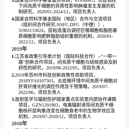
3
.
国家自然科学基金重点项目，
81930085
，炎症调控
下间充质干细胞的异质性影响肿瘤发生发展的机
制研究，
2020/01-2024/12
，项目负责人
4
.
国家自然科学基金国际（地区）合作与交流项目
（组织间合作研究
-NSFC-DFG
（中德）），
31961133024
，层粘连蛋白调控巨噬细胞和脂肪基
质细胞影响肥胖脂肪组织重塑的机制，
2020/01-
2022/12
，项目负责人
2
019
年
1.
江苏省政策引导类计划（国际科技合作）
--“
一带一
路”创新合作项目，间充质干细胞与结核感染及耐
药性的研究，
2019/06-2022/05
，项目负责人
2
.
2019
年苏州市科技创新政策性资助项目，
2018YFA0107503
，炎症微环境中间充质干细胞对
肝肾纤维化的调控作用及干预策略，
2019/07-
2022/06
，项目负责人
3
.
放射医学与辐射防护国家重点实验室内部协作课题
项目，
GZN1201903
，电离辐射诱导间充质干细
胞核纤层构象改变在细胞衰老中的生物学效应及
机制，
2019/07-2020/12
，项目负责人
2
018
年