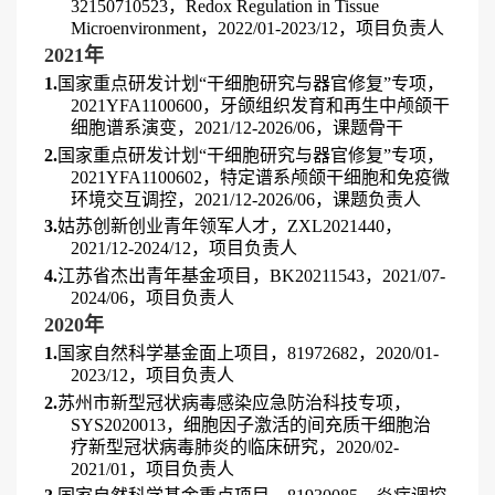
32150710523
，
Redox Regulation in Tissue
Microenvironment
，
2022/01-2023/12
，项目负责人
2
021
年
1
.
国家重点研发计划“干细胞研究与器官修复”专项，
2021YFA1100600
，牙颌组织发育和再生中颅颌干
细胞谱系演变，
2021/12-2026/06
，课题骨干
2
.
国家重点研发计划“干细胞研究与器官修复”专项，
2021YFA1100602
，特定谱系颅颌干细胞和免疫微
环境交互调控，
2021/12-2026/06
，课题负责人
3
.
姑苏创新创业青年领军人才，
ZXL2021440
，
2021/12-2024/12
，项目负责人
4
.
江苏省杰出青年基金项目，
BK20211543
，
2021/07-
2024/06
，项目负责人
2
020
年
1
.
国家自然科学基金面上项目，
81972682
，
2020/01-
2023/12
，项目负责人
2
.
苏州市新型冠状病毒感染应急防治科技专项，
SYS2020013
，细胞因子激活的间充质干细胞治
疗新型冠状病毒肺炎的临床研究，
2020/02-
2021/01
，项目负责人