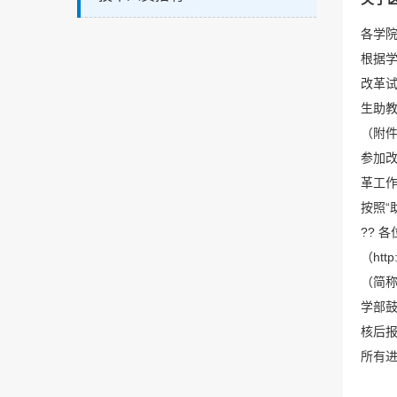
各学
根据学
改革
生助教
（附件
参加改
革工
按照“
?? 
（htt
（简称
学部
核后报
所有