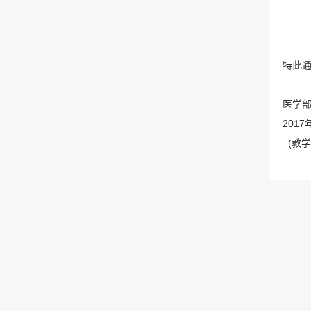
特此
医学
2017
(教学