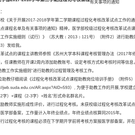
有关事项的通知
院：
校《关于开展2017-2018学年第二学期课程过程化考核改革试点工作的通
试点课程名单及有关事项的通知》精神，医学部校级过程化考核改革试点课
工作实施细则（试行）》（苏大教﹝2013﹞121号）（附件2）进行助教
3）发给我。
革试点的课程主讲教师参照《苏州大学本科课程考核管理办法（2017年修
作，任课教师在开课2周内添加助教账号、设定考核方式和考核时间等信息
助教工作实施细则”进行助教的过程管理及考核工作。
各位助教仔细阅读《过程化考核改革试点课程助教岗位培训手册》（附件5
p://jwb.suda.edu.cn/AR.aspx?AID=593）, 为便于助教工作的开展
2字）+课程（2-3字）+姓名”形式命名群名片。
鼓励教师实施形成性评价，进行过程化考核。未获校级过程化考核改革试
医学部备案，工作量计入年终业绩点，年终业绩点核算同2015年。
进行过程化考核的课程必须在下学期开学前将考核方案报医学部备案，并