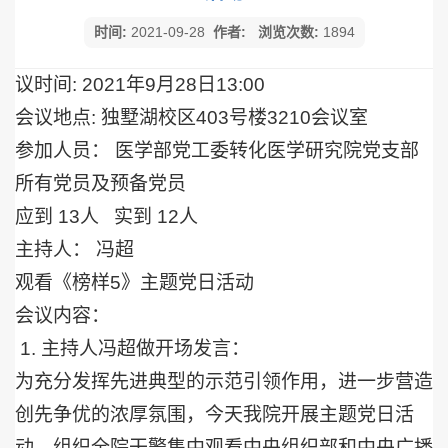
时间:
2021-09-28
作者:
浏览次数:
1894
议时间
: 2021
年
9
月
28
日
13:00
会议地点
:
独墅湖校区
403
号楼
3210
会议室
参加人员： 医学部党工委转化医学研究院党支部
所有党员及预备党员
应到
13
人
实到
12
人
主持人： 冯超
观看《榜样
5
》主题党日活动
会议内容：
1.
主持人冯超做开场发言：
为充分发挥先进典型的示范引领作用，进一步营造
创先争优的浓厚氛围，今天我院开展主题党日活
动，组织全院干警集中观看中央组织部和中央广播