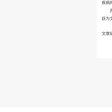
疾病
跃为
文章