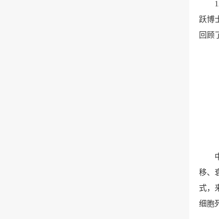
1
跃博士
回顾
移、
式，
细胞