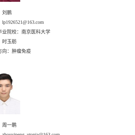
：刘鹏
：
lp
1926521
@163.com
毕业院校：南京医科大学
：时玉舫
方向：肿瘤免疫
：周一鹏
：
zhouyipeng_utopia@163.com